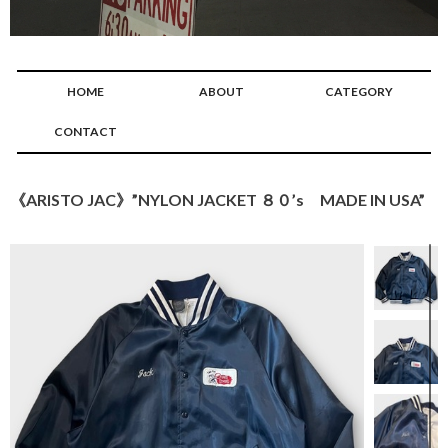
HOME
ABOUT
CATEGORY
CONTACT
《ARISTO JAC》”NYLON JACKET ８０’s MADE IN USA”