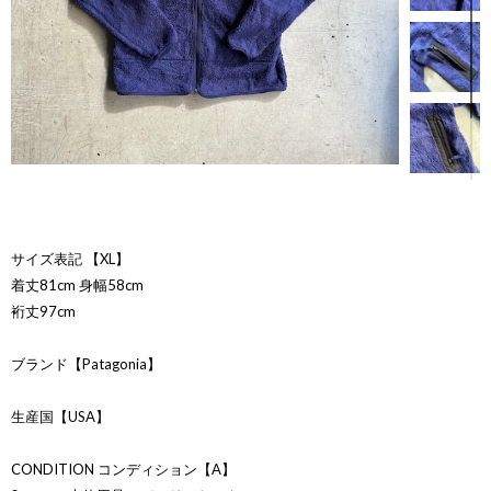
サイズ表記 【XL】
着丈81cm 身幅58cm
裄丈97cm
ブランド【Patagonia】
生産国【USA】
CONDITION コンディション【A】