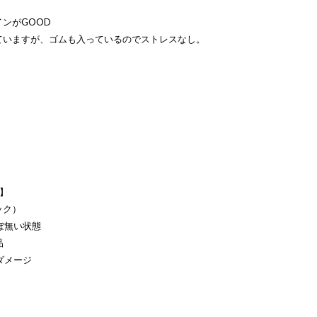
ンがGOOD
ていますが、ゴムも入っているのでストレスなし。
S】
ック）
ぼ無い状態
品
ダメージ