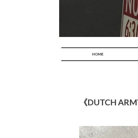
HOME
《DUTCH ARMY》