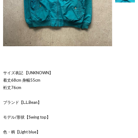
サイズ表記 【UNKNOWN】
着丈68cm 身幅55cm
裄丈76cm
ブランド【L.L.Bean】
モデル/形状【Swing top】
色・柄【Light blue】