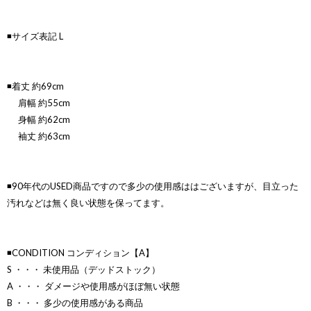
◾️サイズ表記 L
◾️着丈 約69cm
肩幅 約55cm
身幅 約62cm
袖丈 約63cm
◾️90年代のUSED商品ですので多少の使用感ははございますが、目立った
汚れなどは無く良い状態を保ってます。
◾️CONDITION コンディション【A】
S ・・・ 未使用品（デッドストック）
A ・・・ ダメージや使用感がほぼ無い状態
B ・・・ 多少の使用感がある商品