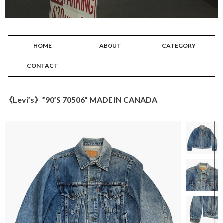
HOME
ABOUT
CATEGORY
CONTACT
《Levi’s》”90’S 70506” MADE IN CANADA