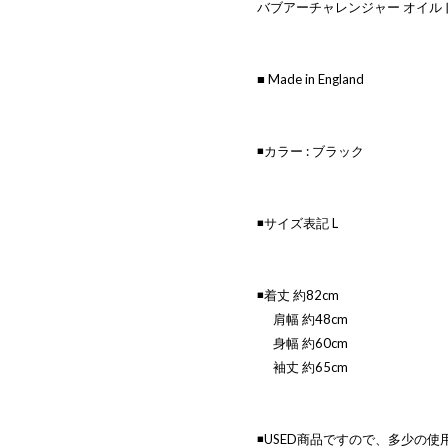
バブアーチャレンジャー オイル
■ Made in England
◾️カラー : ブラック
◾️サイズ表記 L
◾️着丈 約82cm
肩幅 約48cm
身幅 約60cm
袖丈 約65cm
◾️USED商品ですので、多少