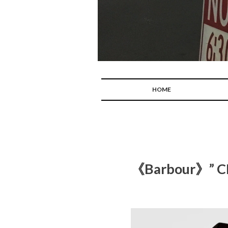
HOME
《Barbour》” C