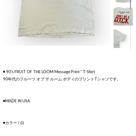
◾️ 90’s FRUIT OF THE LOOM Message Print “ T-Shirt
90年代のフルーツ オブ ザ ルーム ボディのプリントTシャツです。
◾️MADE IN USA
◾️カラー / 白